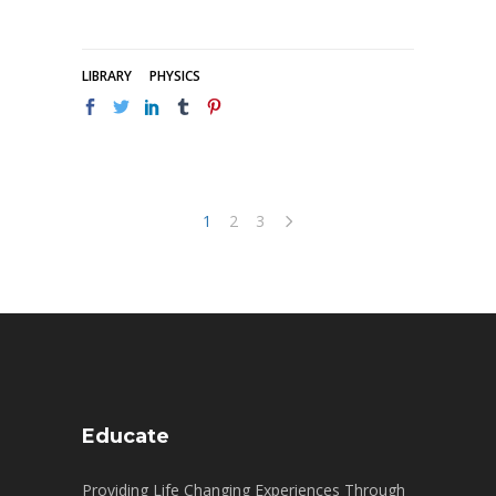
LIBRARY
PHYSICS
1
2
3
Educate
Providing Life Changing Experiences Through