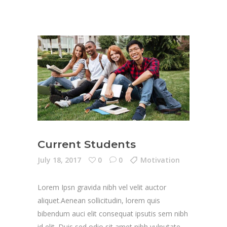
Current Students
July 18, 2017
0
0
Motivation
Lorem Ipsn gravida nibh vel velit auctor
aliquet.Aenean sollicitudin, lorem quis
bibendum auci elit consequat ipsutis sem nibh
id elit. Duis sed odio sit amet nibh vulputate